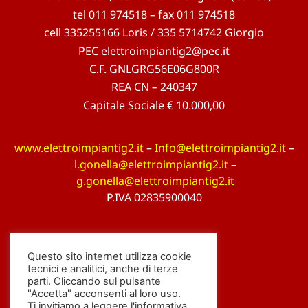
tel 011 974518 – fax 011 974518
cell 335255166 Loris / 335 5714742 Giorgio
PEC elettroimpiantig2@pec.it
C.F. GNLGRG56E06G800R
REA CN – 240347
Capitale Sociale € 10.000,00
www.elettroimpiantig2.it
–
Info@elettroimpiantig2.it
–
l.gonella@elettroimpiantig2.it
–
g.gonella@elettroimpiantig2.it
P.IVA 02835900040
Questo sito internet utilizza cookie
tecnici e analitici, anche di terze
parti. Cliccando sul pulsante
"Accetta" acconsenti al loro uso.
Ti invitiamo a leggere l'informativa