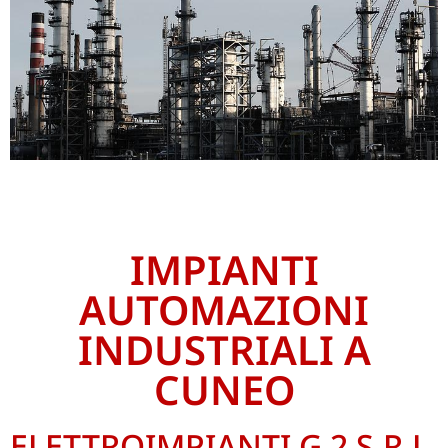
Automazioni
Industriali
IMPIANTI
AUTOMAZIONI
INDUSTRIALI A
CUNEO
ELETTROIMPIANTI G 2 S.R.L.