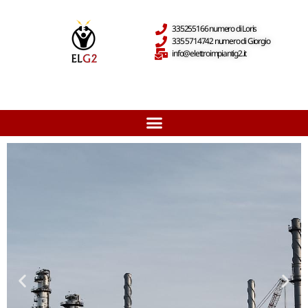
335255166 numero di Loris
335 5714742 numero di Giorgio
info@elettroimpiantig2.it